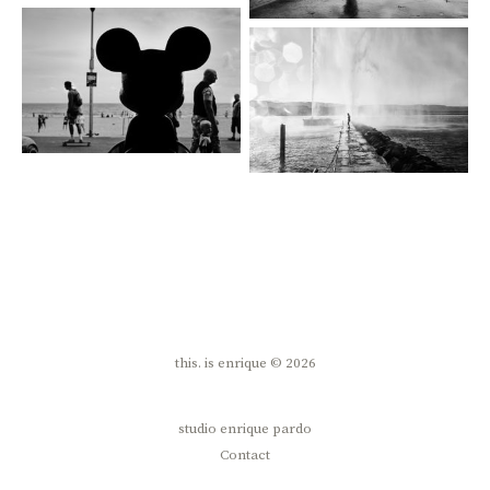
this. is enrique © 2026
studio enrique pardo
Contact