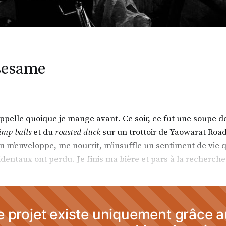
sesame
ppelle quoique je mange avant. Ce soir, ce fut une soupe de
imp balls
et du
roasted duck
sur un trottoir de Yaowarat Roa
 m’enveloppe, me nourrit, m’insuffle un sentiment de vie 
cidentaux ont perdu. Je finis ma bière et pars à la recherche
 projet existe uniquement grâce 