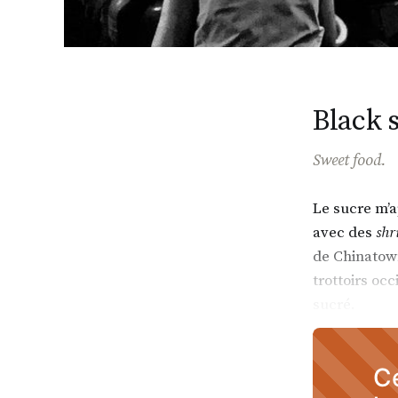
Black 
Sweet food.
Le sucre m’a
avec des
shr
de Chinatown
trottoirs oc
sucré.
Ce