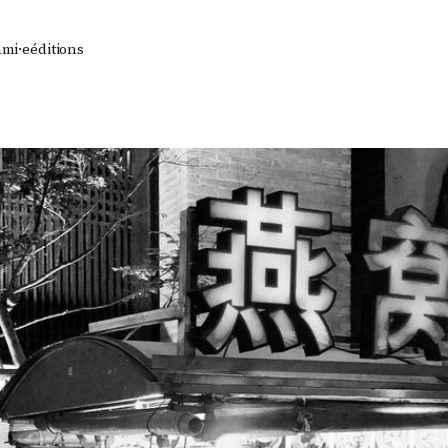
ami·e
éditions