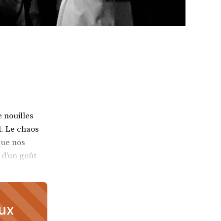
 nouilles
d. Le chaos
que nos
 d’un goût
aux