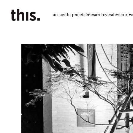
accueil
le projet
séries
archives
devenir ♥