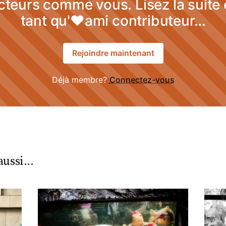
cteurs comme vous. Lisez la suite
tant qu'♥ami contributeur…
Rejoindre maintenant
Déjà membre?
Connectez-vous
ussi...