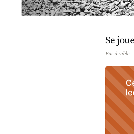
Se jou
Bac à sable
Ce
le