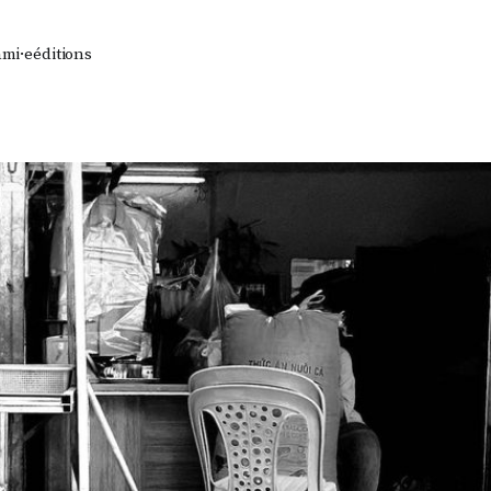
ami·e
éditions