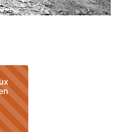
aux
 en