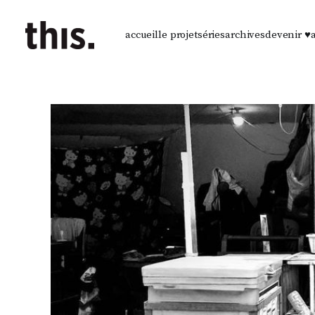
accueil
le projet
séries
archives
devenir ♥