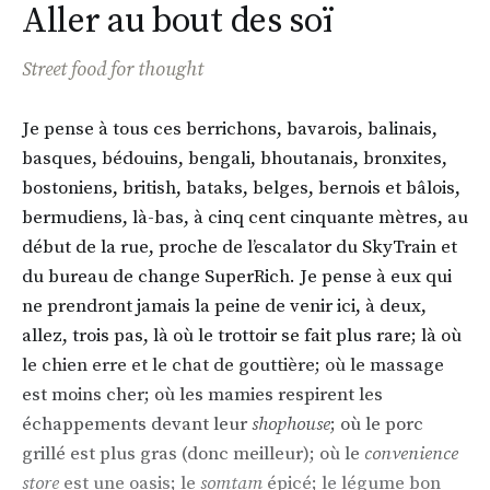
Aller au bout des soï
Street food for thought
Je pense à tous ces berrichons, bavarois, balinais,
basques, bédouins, bengali, bhoutanais, bronxites,
bostoniens, british, bataks, belges, bernois et bâlois,
bermudiens, là-bas, à cinq cent cinquante mètres, au
début de la rue, proche de l’escalator du SkyTrain et
du bureau de change SuperRich. Je pense à eux qui
ne prendront jamais la peine de venir ici, à deux,
allez, trois pas, là où le trottoir se fait plus rare; là où
le chien erre et le chat de gouttière; où le massage
est moins cher; où les mamies respirent les
échappements devant leur
shophouse
; où le porc
grillé est plus gras (donc meilleur); où le
convenience
store
est une oasis; le
somtam
épicé; le légume bon