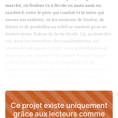
marché; où l’enfant va à l’école en moto assis en
sandwich entre le père qui conduit et la mère qui
assure ses arrières; où les senteurs de lessive, de
friture et de poubelles au soleil se marient pour ne
former qu’un: l’odeur de la vie locale. Là, au bout des
soï, dans les interstices des condominiums, au
niveau du sol, jamais à terre, où la gentrification ne
passe pas, on rencontre un sourire devant chaque
seuil et une lutte à chaque coup d’œil. Là, où
l’autochtone se demande si le
farang
que je suis ne
s’est pas perdu, dans cette ville-là, je me sens en
émoi.
Ce projet existe uniquement
grâce aux lecteurs comme