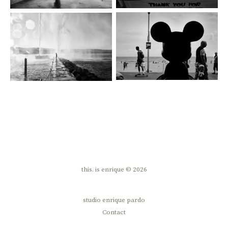
this. is enrique © 2026
studio enrique pardo
Contact