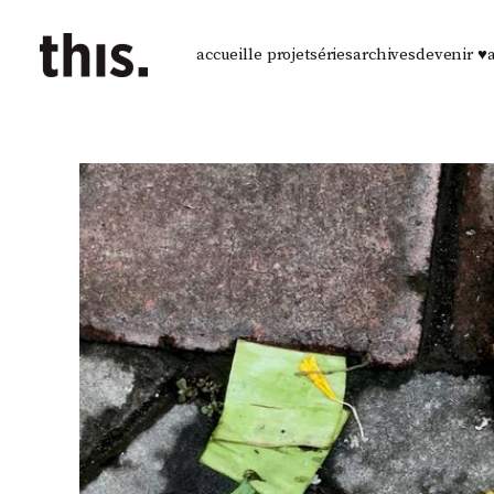
accueil
le projet
séries
archives
devenir ♥