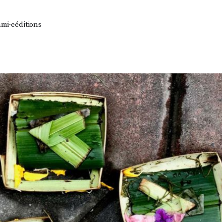
ami·e
éditions