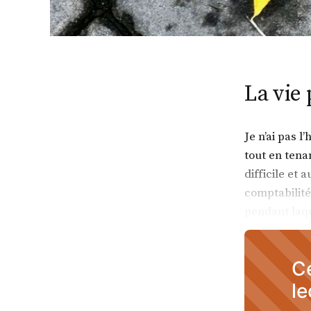
La vie 
Je n’ai pas 
tout en tena
difficile et 
comptabilité
pendant laqu
Ce
le