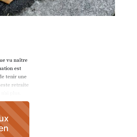
ue vu naître
uation est
 de tenir une
este retraite
n’ai plus.
aux
 en