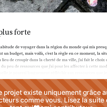
plus forte
l’habitude de voyager dans la région du monde qui m’a presq
nt un budget, mais voilà, c’est la règle en ce moment, la sit
au lieu de croupir dans la cherté de ma ville, j’ai fait le choix
 du peu de ressources que j’ai pour les affecter à cette mod
elle je pourrai longuement réfléchir aux ressources que je 
 projet existe uniquement grâce 
cteurs comme vous. Lisez la suite