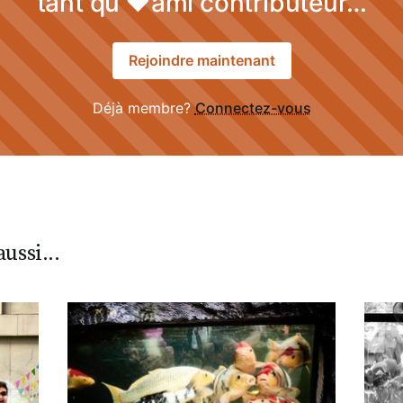
tant qu'♥ami contributeur…
Rejoindre maintenant
Déjà membre?
Connectez-vous
ussi...