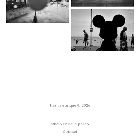
this. is enrique © 2026
studio enrique pardo
Contact