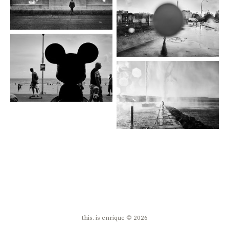
this. is enrique © 2026